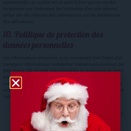
contractuelle, un cookie est un petit fichier qui est stocké
localement sur l’ordinateur de l’utilisateur d’un site internet
utilisé afin de collecter des informations sur les préférences
des utilisateurs.
10. Politique de protection des
données personnelles
Les informations recueillies vous concernant font l’objet d’un
traitement informatique confidentiel réalisé exclusivement par
BNA Invest SRL et sont indispensables au traitement de notre
relation commerciale.
Les données personnelles visées ici sont toutes les données
vous concernant qui auront été recueillies d’une des manières
suivantes :
Par courrier électronique ;
Par l’inscription sur le site web afin de bénéficier de nos
services ;
Par la rédaction volontaire d’un formulaire en ligne ;