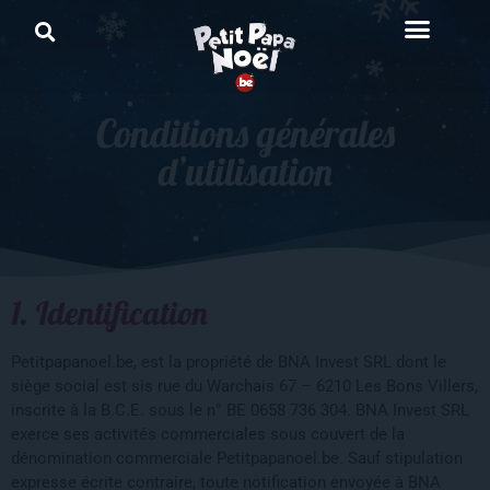
Conditions générales
d’utilisation
1. Identification
Petitpapanoel.be, est la propriété de BNA Invest SRL dont le
siège social est sis rue du Warchais 67 – 6210 Les Bons Villers,
inscrite à la B.C.E. sous le n° BE 0658 736 304. BNA Invest SRL
exerce ses activités commerciales sous couvert de la
dénomination commerciale Petitpapanoel.be. Sauf stipulation
expresse écrite contraire, toute notification envoyée à BNA