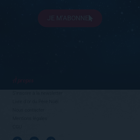
JE M'ABONNE
À propos
S'inscrire à la newsletter
Livre d'or du Père Noël
Nous contacter
Mentions légales
CGU