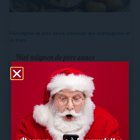
Filet mignon de porc sauce crémeuse aux champignons et
au thym
Filet mignon de porc sauce
crémeuse aux champignons et au
thym
Plats
,
Recettes
Aucun commentaire
Une recette des lutins de Petit Papa Noël
LIRE PLUS