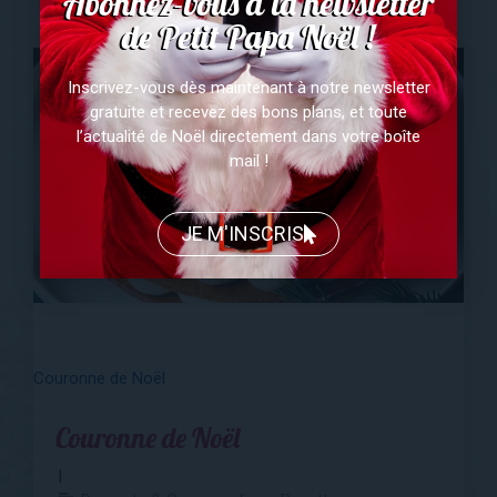
Abonnez-vous à la newsletter
de Petit Papa Noël !
Inscrivez-vous dès maintenant à notre newsletter
gratuite et recevez des bons plans, et toute
l’actualité de Noël directement dans votre boîte
mail !
JE M'INSCRIS
Couronne de Noël
Couronne de Noël