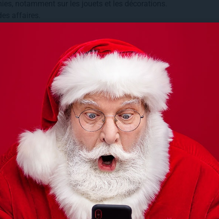
ies, notamment sur les jouets et les décorations.
des affaires.
s festif
its hors de prix. Des recettes simples, bien
’hésitez pas à consulter nos
idées de plats festifs
eaux
met de limiter le nombre de cadeaux tout en
solution pour les grandes familles ou les groupes
cal
les créations d’artisans locaux sont souvent moins
onsommer autrement pendant les fêtes.