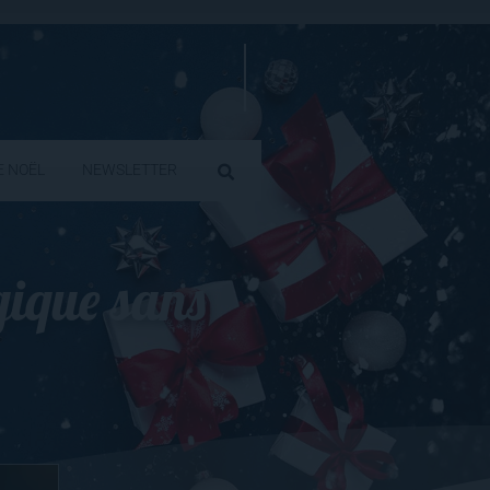
E NOËL
NEWSLETTER
gique sans