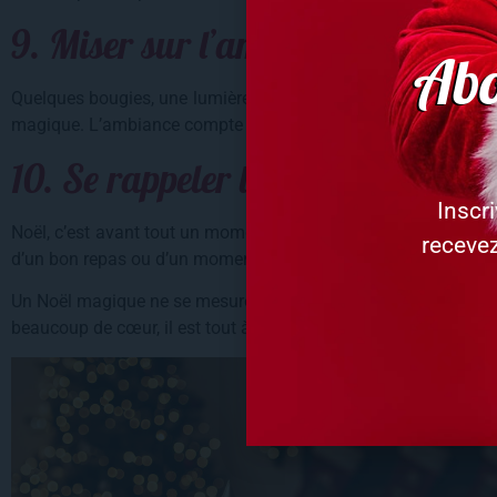
9. Miser sur l’ambiance plutôt qu
Abo
Quelques bougies, une lumière tamisée, une playlist de Noël et
magique. L’ambiance compte souvent bien plus que la quantit
10. Se rappeler l’essentiel
Inscr
Noël, c’est avant tout un moment de partage, de convivialité 
recevez
d’un bon repas ou d’un moment passé ensemble valent bien p
Un Noël magique ne se mesure pas au montant dépensé, mais
beaucoup de cœur, il est tout à fait possible de vivre des fêtes