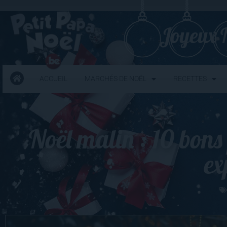
Joyeux N
ACCUEIL
MARCHÉS DE NOËL
RECETTES
Noël malin : 10 bon
ex