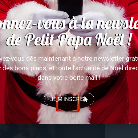
e sur la quantité
nnez-vous à la newsle
 une belle table suffisent à créer une atmosphère
de Petit Papa Noël !
é de décorations ou de cadeaux.
ivez-vous dès maintenant à notre newsletter gratu
et de chaleur humaine. Les souvenirs créés autour
 des bons plans, et toute l’actualité de Noël dir
lus que des dépenses excessives.
dans votre boîte mail !
 aux moments partagés. Avec un peu d’astuce et
 chaleureuses, festives et responsables.
JE M'INSCRIS