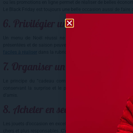
ou les promotions en ligne permet de réaliser de belles économ
Le Black Friday est toujours une belle occasion aussi de faire 
6. Privilégier un repas simple mai
Un menu de Noël réussi ne dépend pas forcément de produ
présentées et de saison peuvent tout à fait faire sensation. N
faciles à réaliser
dans la rubrique recettes.
7. Organiser un échange de cad
Le principe du “cadeau commun” ou du “Secret Santa” per
conservant la surprise et le plaisir d’offrir. Une excellente 
d’amis.
8. Acheter en seconde main ou lo
Les jouets d’occasion en excellent état, les livres déjà lus ou 
chers et plus responsables. C’est aussi une belle façon de c