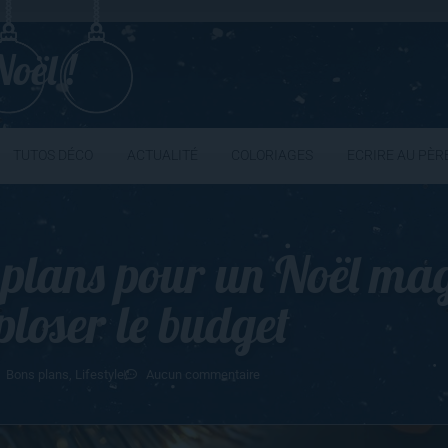
oël !
TUTOS DÉCO
ACTUALITÉ
COLORIAGES
ECRIRE AU PÈR
s plans pour un Noël ma
ploser le budget
Bons plans
,
Lifestyle
Aucun commentaire