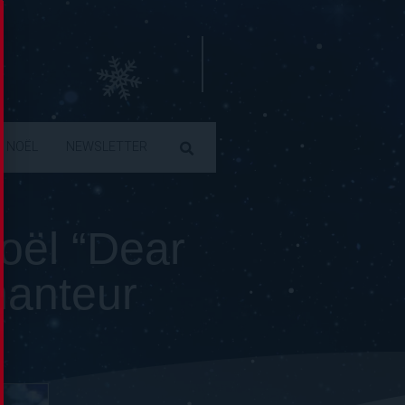
E NOËL
NEWSLETTER
oël “Dear
hanteur