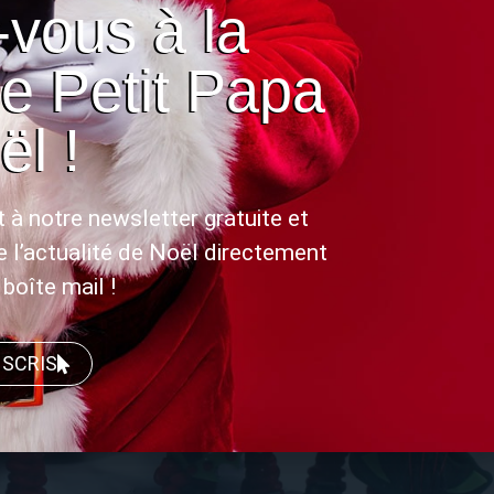
vous à la
de Petit Papa
ël !
 à notre newsletter gratuite et
e l’actualité de Noël directement
boîte mail !
NSCRIS