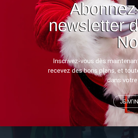
Abonnez-
newsletter 
No
Inscrivez-vous dès maintenant
recevez des bons plans, et tout
dans votre 
JE M'I