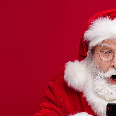
Joyeux N
ACCUEIL
MARCHÉS DE NOËL
RECETTES
OneRepublic dévo
Santa”, accomp