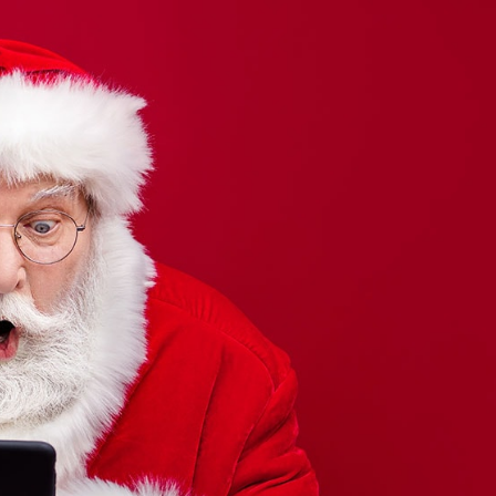
oël !
TUTOS DÉCO
ACTUALITÉ
COLORIAGES
ECRIRE AU PÈR
ile sa chanson de N
agnée d’un clip enc
Musique
Aucun commentaire