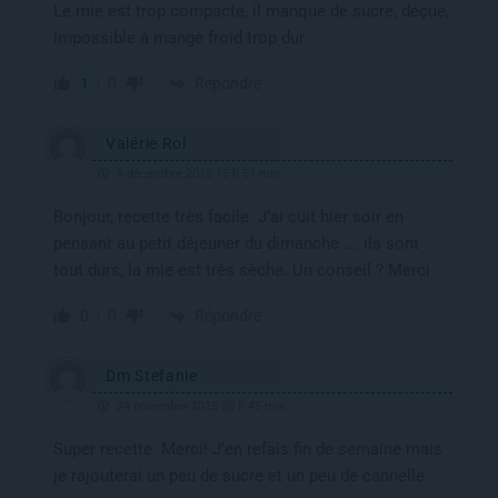
Le mie est trop compacte, il manque de sucre, déçue,
impossible à mangé froid trop dur
Répondre
1
0
Valérie Rol
6 décembre 2015 15 h 51 min
Bonjour, recette très facile. J’ai cuit hier soir en
pensant au petit déjeuner du dimanche …. ils sont
tout durs, la mie est très sèche. Un conseil ? Merci
Répondre
0
0
Dm Stefanie
24 novembre 2015 20 h 45 min
Super recette. Merci! J’en refais fin de semaine mais
je rajouterai un peu de sucre et un peu de cannelle.