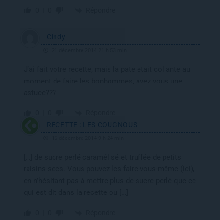
Répondre
0
0
Cindy
21 décembre 2014 21 h 53 min
J’ai fait votre recette, mais la pate etait collante au
moment de faire les bonhommes, avez vous une
astuce???
Répondre
0
0
RECETTE : LES COUGNOUS
16 décembre 2014 9 h 24 min
[…] de sucre perlé caramélisé et truffée de petits
raisins secs. Vous pouvez les faire vous-même (ici),
en n’hésitant pas à mettre plus de sucre perlé que ce
qui est dit dans la recette ou […]
Répondre
0
0