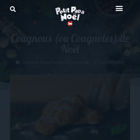
Cougnous (ou Cougnoles) de
Noël
Desserts & Gourmandises
,
Recettes
27 commentaires