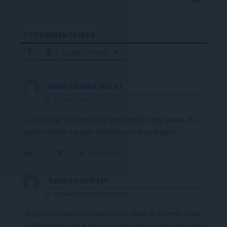
27
COMMENTAIRES
Le plus récent
Marie Chantal NOLET
3 janvier 2021 14 h 02 min
J utilise de la farine pour brioche de chez aveve. Ils
sont comme ça plus moelleux et plus légers.
Répondre
1
0
Sandrine Schreys
28 novembre 2020 22 h 50 min
je pensais rater quelque chose dans la recette, mais
visiblement il n’y a pas que chez moi qu’ils sont super