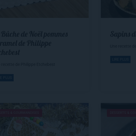
 Bûche de Noël pommes
Sapins d
ramel de Philippe
Une recette d
chebest
LIRE PLUS
 recette de Philippe Etchebest
RE PLUS
SERTS & GOURMANDISES
DESSERTS & G