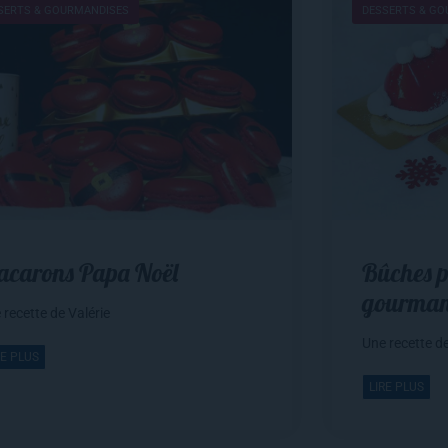
SERTS & GOURMANDISES
DESSERTS & G
carons Papa Noël
Bûches p
gourma
 recette de Valérie
Une recette de
RE PLUS
LIRE PLUS