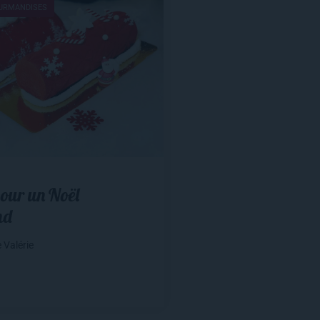
OURMANDISES
our un Noël
nd
 Valérie