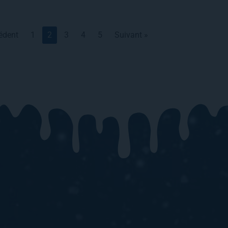
édent
1
2
3
4
5
Suivant »