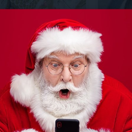
croyable Maison en Pain
Pain perd
épices
sorbet a
 recette de Christelle Huet-Gomez
Une recette de
RE PLUS
LIRE PLUS
SERTS & GOURMANDISES
DESSERTS & G