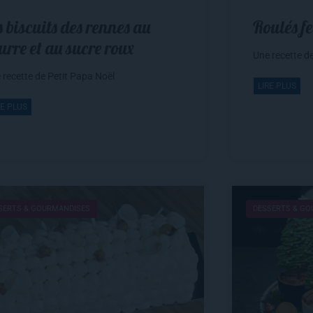
s biscuits des rennes au
Roulés fe
urre et au sucre roux
Une recette d
 recette de Petit Papa Noël
LIRE PLUS
RE PLUS
SERTS & GOURMANDISES
DESSERTS & G