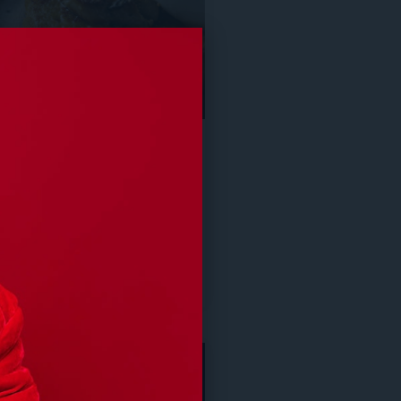
u au foie gras et son
ux pommes
 Julien Lapraille
OURMANDISES