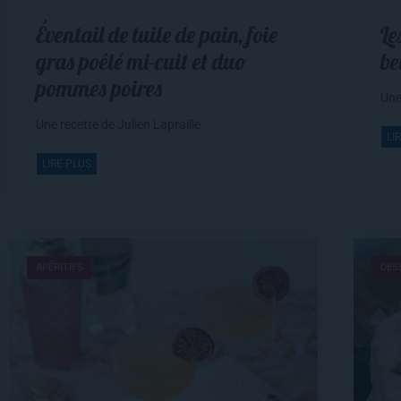
Éventail de tuile de pain, foie
Le
gras poêlé mi-cuit et duo
be
pommes poires
Une
Une recette de Julien Lapraille
LI
LIRE PLUS
APÉRITIFS
DES