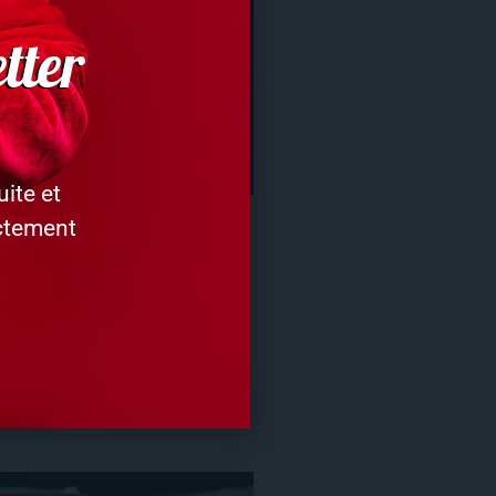
tter
ite et
ectement
isette Caramel et
 Valérie