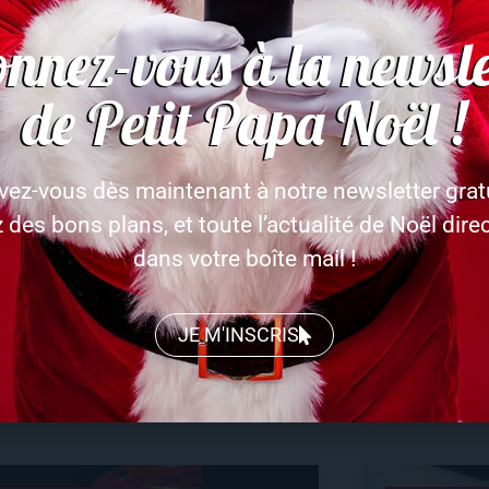
nnez-vous à la newsle
de Petit Papa Noël !
ivez-vous dès maintenant à notre newsletter gratu
 des bons plans, et toute l’actualité de Noël dir
 Bûche de Noël forêt noire
Bûche No
dans votre boîte mail !
 Philippe Etchebest
Chocolat
 recette de Philippe Etchebest
Une recette de
JE M'INSCRIS
RE PLUS
LIRE PLUS