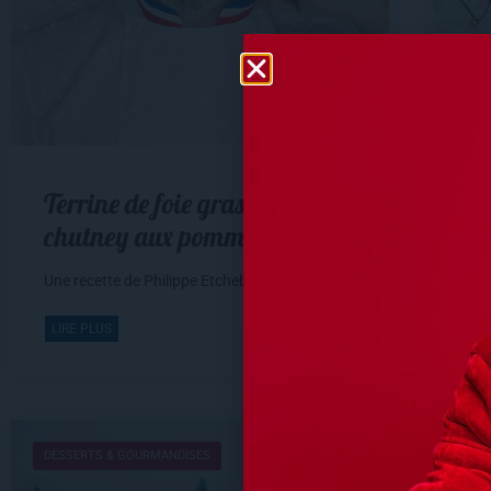
Terrine de foie gras poêlé et
In
chutney aux pommes
d’
Une recette de Philippe Etchebest
Une
LIRE PLUS
LI
DESSERTS & GOURMANDISES
DES